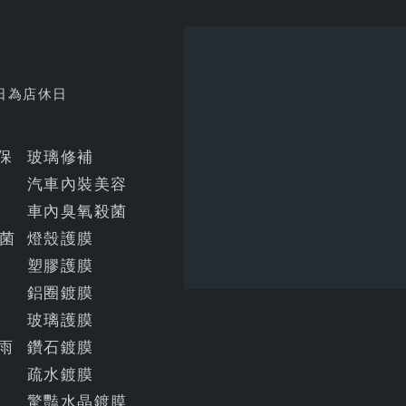
日為店休日
明保
玻璃修補
汽車內裝美容
車內臭氧殺菌
菌
燈殼護膜
塑膠護膜
鋁圈鍍膜
玻璃護膜
雨
鑽石鍍膜
疏水鍍膜
驚豔水晶鍍膜