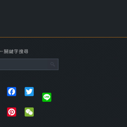
關鍵字搜尋
Share
Facebook
Twitter
Line
Plurk
Pinterest
WeChat