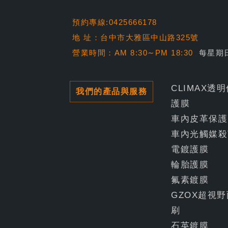
預約專線:0425666178
地 址：台中市大雅區中山路325號
營業時間：AM 8:30∼PM 18:30
每星期
CLIMAX透
我們的產品與服務
護膜
車內皮革保護
車內光觸媒殺
電鍍護膜
輪胎護膜
氟素鍍膜
GZOX超視野
刷
石英鍍膜