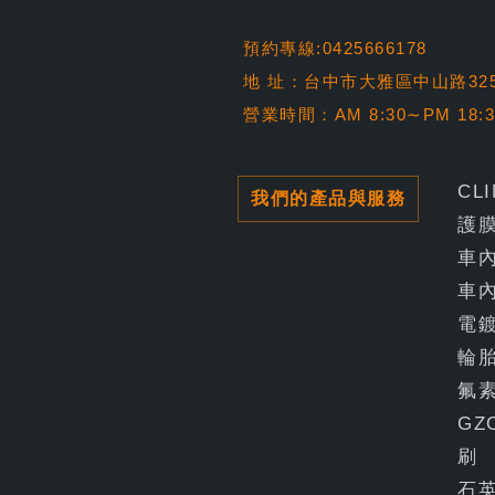
預約專線:0425666178
地 址：台中市大雅區中山路32
營業時間：AM 8:30∼PM 18:
CL
我們的產品與服務
護
車
車
電
輪
氟
GZ
刷
石