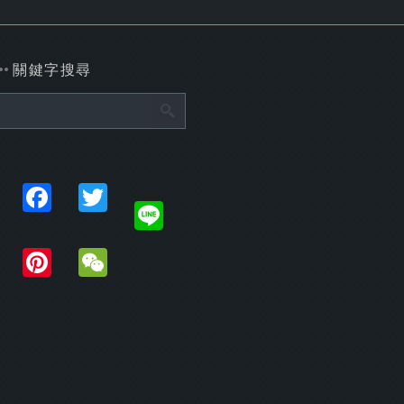
關鍵字搜尋
Share
Facebook
Twitter
Line
Plurk
Pinterest
WeChat