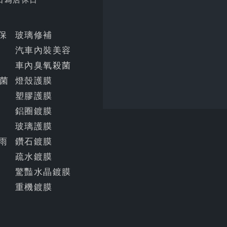
明保
玻璃修補
汽車內裝美容
車內臭氧殺菌
菌
燈殼護膜
塑膠護膜
鋁圈鍍膜
玻璃護膜
雨
鑽石鍍膜
疏水鍍膜
驚豔水晶鍍膜
重機鍍膜