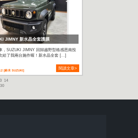
UKI JIMNY 新水晶全套護膜
，SUZUKI JIMNY 回歸越野型格感恩南投
次給了我兩台施作喔！新水晶全套 […]
閱讀文章>
12 [鈴木 SUZUKI]
3
14
30