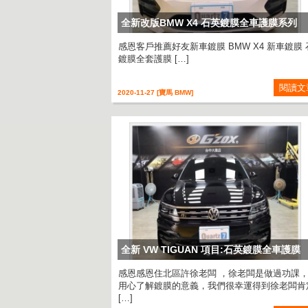
全新改版BMW X4 石英鍍膜全車護膜系列
感恩客戶推薦好友新車鍍膜 BMW X4 新車鍍膜 
鍍膜全套護膜 […]
閱讀文
2020-11-27 [寶馬 BMW]
全新 VW TIGUAN 項目:石英鍍膜全車護膜
感恩感恩住北區許徐老闆 ，徐老闆是做過功課
用心了解鍍膜的意義，我們很幸運得到徐老闆肯
[…]