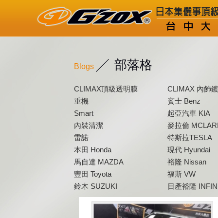
部落格
Blogs
CLIMAX頂級透明膜
CLIMAX 內飾
重機
賓士 Benz
Smart
起亞汽車 KIA
內裝清潔
麥拉倫 MCLAR
雷諾
特斯拉TESLA
本田 Honda
現代 Hyundai
馬自達 MAZDA
裕隆 Nissan
豐田 Toyota
福斯 VW
鈴木 SUZUKI
日產裕隆 INFINI