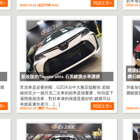
於半導体
章>
閱讀文章>
2020-10-22 [起亞汽車 KIA]
2020-10-
耀眼紅
新改版的Toyota altis 石英鍍膜全車護膜
鑽石
鍍膜
常洗車是必要的喔，GZOX台中大雅店提醒你.若能
升級加
維持至少一個月洗二次車的頻率是很重要，特別是下
層鍍膜層
過雨後就洗車，對於車漆的保護是最好的.鍍膜可以
有效延遲外來污... […]
章>
閱讀文章>
2020-10-10 [豐田 Toyota]
2020-09-