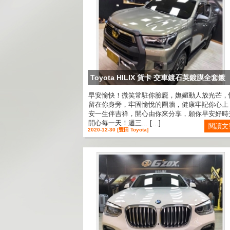
Toyota HILIX 貨卡 交車鍍石英鍍膜全套鍍
早安愉快！微笑常駐你臉龐，嫵媚動人放光芒，
留在你身旁，牢固愉悅的圍牆，健康牢記你心上
安一生伴吉祥，開心由你來分享，願你早安好時
開心每一天！週三... […]
閱讀文
2020-12-30 [豐田 Toyota]