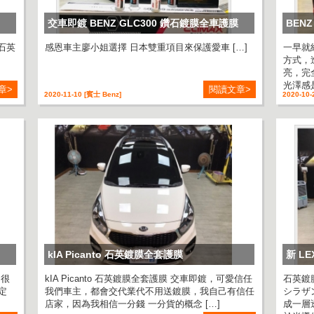
交車即鍍 BENZ GLC300 鑽石鍍膜全車護膜
BEN
石英
感恩車主廖小姐選擇 日本雙重項目來保護愛車 […]
一早就
方式，
亮，完
光澤感是
章>
閱讀文章>
2020-11-10 [賓士 Benz]
2020-10-
kIA Picanto 石英鍍膜全套護膜
新 L
，很
kIA Picanto 石英鍍膜全套護膜 交車即鍍，可愛信任
石英鍍
定
我們車主，都會交代業代不用送鍍膜，我自己有信任
シラザ
店家，因為我相信一分錢 一分貨的概念 […]
成一層