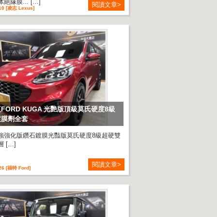
絕緣膜... […]
閱讀文章>
10 [凌志 Lexus]
FORD KUGA 光艷版頂級莫氏硬度8級
鍍膜劑全套
強強化版鑽石鍍膜光豔版莫氏硬度8級超硬雙
 […]
閱讀文章>
26 [福特 Ford]