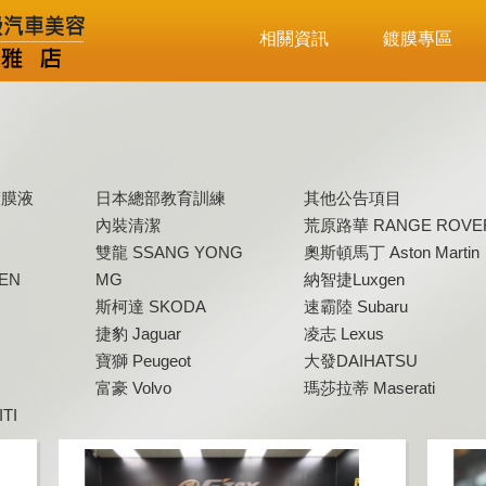
相關資訊
鍍膜專區
鍍膜液
日本總部教育訓練
其他公告項目
內裝清潔
荒原路華 RANGE ROVE
雙龍 SSANG YONG
奧斯頓馬丁 Aston Martin
EN
MG
納智捷Luxgen
斯柯達 SKODA
速霸陸 Subaru
捷豹 Jaguar
凌志 Lexus
寶獅 Peugeot
大發DAIHATSU
富豪 Volvo
瑪莎拉蒂 Maserati
TI