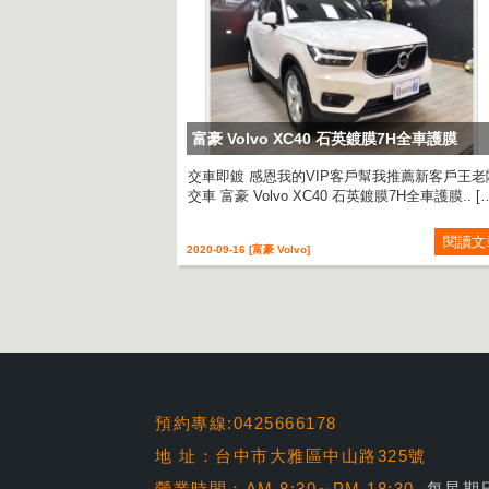
富豪 Volvo XC40 石英鍍膜7H全車護膜
交車即鍍 感恩我的VIP客戶幫我推薦新客戶王老
交車 富豪 Volvo XC40 石英鍍膜7H全車護膜.. [
閱讀文
2020-09-16 [富豪 Volvo]
預約專線:0425666178
地 址：台中市大雅區中山路325號
營業時間：AM 8:30∼PM 18:30
每星期