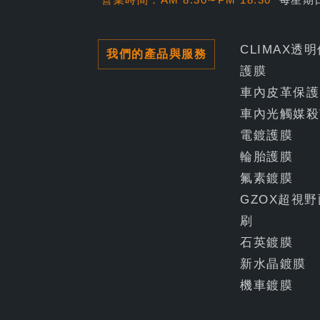
CLIMAX透
我們的產品與服務
護膜
車內皮革保護
車內光觸媒殺
電鍍護膜
輪胎護膜
氟素鍍膜
GZOX超視野
刷
石英鍍膜
新水晶鍍膜
機車鍍膜