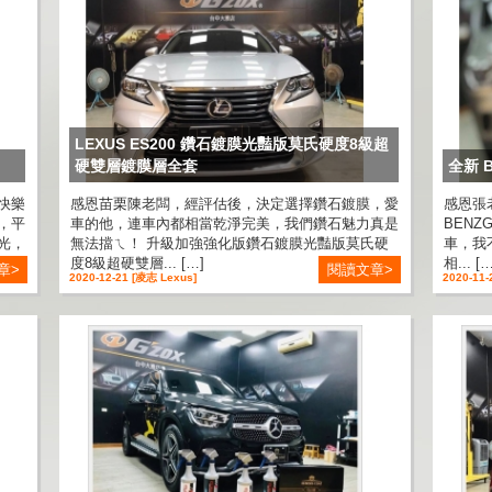
LEXUS ES200 鑽石鍍膜光豔版莫氏硬度8級超
硬雙層鍍膜層全套
全新 
快樂
感恩苗栗陳老闆，經評估後，決定選擇鑽石鍍膜，愛
感恩張
，平
車的他，連車內都相當乾淨完美，我們鑽石魅力真是
BENZ
光，
無法擋ㄟ！ 升級加強強化版鑽石鍍膜光豔版莫氏硬
車，我
度8級超硬雙層... […]
相... […
章>
閱讀文章>
2020-12-21 [凌志 Lexus]
2020-11-