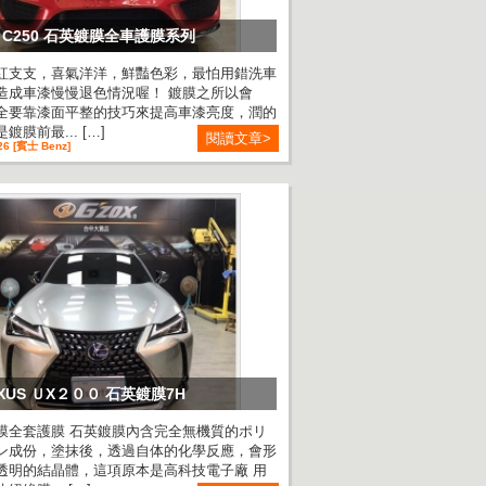
Z C250 石英鍍膜全車護膜系列
紅支支，喜氣洋洋，鮮豔色彩，最怕用錯洗車
造成車漆慢慢退色情況喔！ 鍍膜之所以會
全要靠漆面平整的技巧來提高車漆亮度，潤的
鍍膜前最... […]
閱讀文章>
26 [賓士 Benz]
EXUS ＵX２００ 石英鍍膜7H
膜全套護膜 石英鍍膜內含完全無機質的ポリ
ン成份，塗抹後，透過自体的化學反應，會形
透明的結晶體，這項原本是高科技電子廠 用