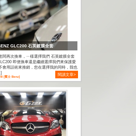
BENZ GLC200 石英鍍膜全套
老闆再次換車，ㄧ樣選擇我們 石英鍍膜全套
GLC200 即便換車還是繼續選擇我們來保護愛
不會用話術來推銷，您在選擇我的同時，我也
]
閱讀文章>
28 [賓士 Benz]