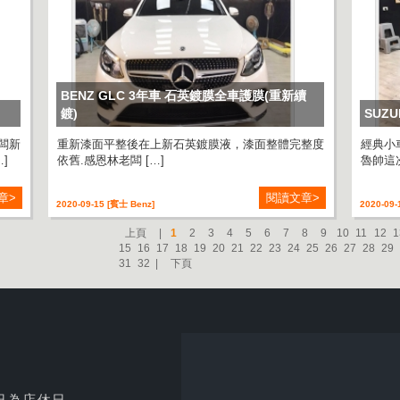
BENZ GLC 3年車 石英鍍膜全車護膜(重新續
鍍)
SUZ
闆新
重新漆面平整後在上新石英鍍膜液，漆面整體完整度
經典小車
…]
依舊.感恩林老闆 […]
魯帥這
章>
閱讀文章>
2020-09-15 [賓士 Benz]
2020-09-
上頁
|
1
2
3
4
5
6
7
8
9
10
11
12
1
15
16
17
18
19
20
21
22
23
24
25
26
27
28
29
31
32
|
下頁
日為店休日