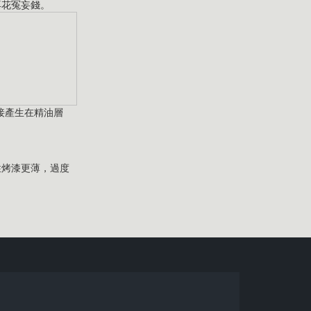
再花冤妄錢。
接產生在精油層
性烤漆更薄，過度