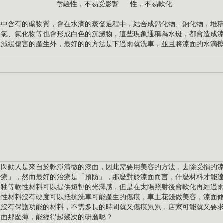
耐鹼性，不易受影響
性，不易軟化
塵中含有的礦物質，會在水滴的蒸發過程中，結合成鈣化物、鈉化物，堆
的氯、氟化物等也會形成白色的沉澱物，這些現象通稱為水斑，都會造成
來減緩傷害的產生外，最好的的方法是下過雨就洗車，並且將漆面的水滴
閃閃動人是來自於乾淨清徹的漆面，因此需要用美容的方法，去除受損的
治療」，然而最好的治療是「預防」，那麼對於漆面而言，什麼材料才能
、釉等軟性材料可以提供短暫的光澤感，但是在太陽照射後會軟化再經過
軟性材料沒有硬度可以抵抗洗車可能產生的傷痕，車主花錢做美容，漆面
但沒有保護功能的材料，不需多長的時間就又傷痕累累，店家可能就又要
漆面那麼薄，能經得起幾次的研磨呢？