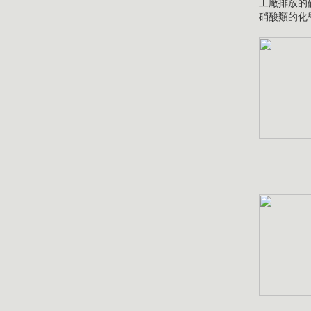
工廠排放的
硝酸類的化