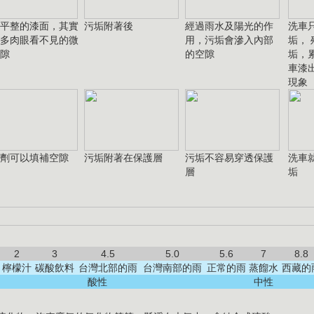
平整的漆面，其實
污垢附著後
經過雨水及陽光的作
洗車
多肉眼看不見的微
用，污垢會滲入內部
垢，
隙
的空隙
垢，
車漆
現象
劑可以填補空隙
污垢附著在保護層
污垢不容易穿透保護
洗車
層
垢
2
3
4.5
5.0
5.6
7
8.8
檸檬汁
碳酸飲料
台灣北部的雨
台灣南部的雨
正常的雨
蒸餾水
西藏的
酸性
中性