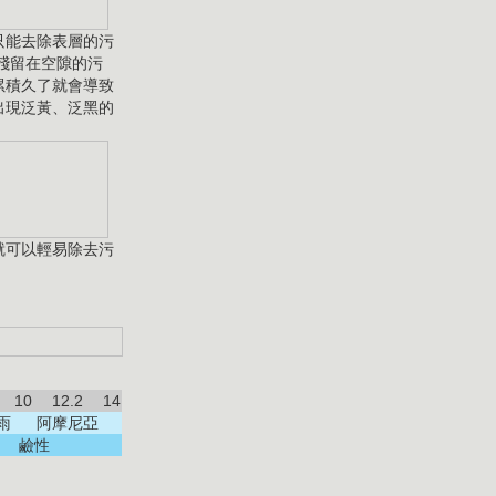
只能去除表層的污
 殘留在空隙的污
累積久了就會導致
出現泛黃、泛黑的
就可以輕易除去污
10
12.2
14
雨
阿摩尼亞
鹼性