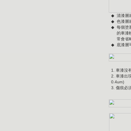
◆
清漆層
◆
色漆層
◆
每個塗
的車漆
常會省
◆
底漆層
1. 車漆
2. 車漆
0.4um)
3. 傷痕