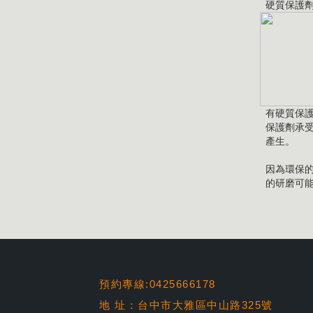
硬質保護
有硬質保
保護劑承
產生。
因為環保
的研磨可
預約專線:0425666178
地 址：台中市大雅區中山路325號