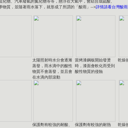
硫化物、汽車廢氣的氮化物等等，懸浮在大氣中，會結合成硫酸、
學物質，並隨著雨水落下，就形成了所謂的「酸雨」-->
詳情請看台灣酸雨
太陽照射時水分會逐漸
當烤漆鋼板開始發燙
乾燥
蒸發，而水滴中的酸性
時，漆面會軟化而受到
物質不會蒸發，並且會
酸性物質的侵蝕
在水滴內部滾動
保護劑有較強的耐酸、
保護劑有較強的耐熱
乾燥