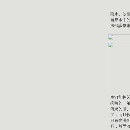
雨水、沙
自來水中
抹保護劑
車漆能夠
病時的「
傳統的腊
了，而且
只有光澤
容，然而