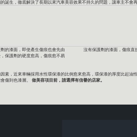
劑的誕生，徹底解決了長期以來汽車美容效果不持久的問題，讓車主不會
護劑的漆面，即使產生傷痕也會先由
沒有保護劑的漆面，傷痕直
受，保護劑的硬度愈高，傷痕愈不易
的因素，近來車輛採用水性環保漆的比例愈來愈高，環保漆的厚度比起油
能會傷到色漆層。
做美容項目前，請選擇有信譽的店家。