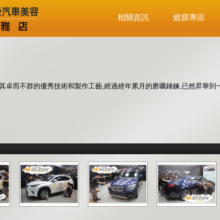
相關資訊
鍍膜專區
其卓而不群的優秀技術和製作工藝,經過經年累月的磨礪錘鍊,已然昇華到