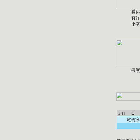
看似
有許
小空
保護
ｐＨ
1
電瓶液