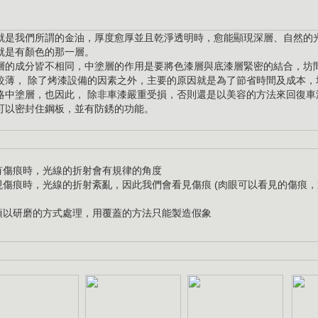
就是我們所謂的金油，厚度愈厚並且乾淨透明時，愈能顯現深層、自然的
就是有顏色的那一層。
層的成分皆不相同，中塗層的作用是要將色漆層與底漆層緊密的結合，坊
較薄， 除了烤漆設備的因素之外，主要的原因就是為了節省時間及成本，
略中塗層，也因此， 除非車漆嚴重受損，否則還是以美容的方法來回復車
可以密封住鋼板，並有防銹的功能。
沒有傷痕時，光線的折射會有規律的角度
出現傷痕時，光線的折射紊亂，因此我們會看見傷痕 (肉眼可以看見的傷痕
必須以研磨的方式處理，用覆蓋的方法只能製造假象