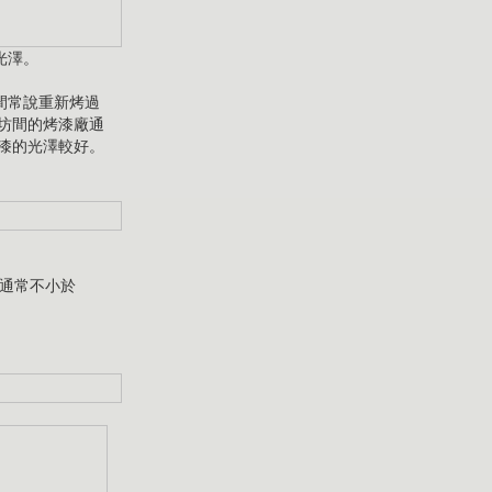
光澤。
間常說重新烤過
坊間的烤漆廠通
漆的光澤較好。
，通常不小於