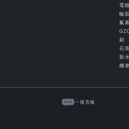
電
輪
氟
GZ
刷
石
新
機
留言板