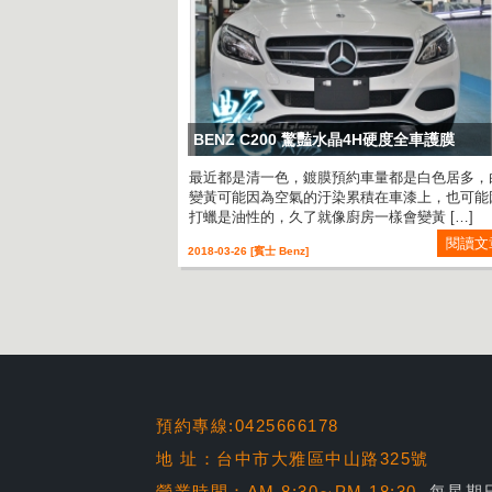
BENZ C200 驚豔水晶4H硬度全車護膜
最近都是清一色，鍍膜預約車量都是白色居多，
變黃可能因為空氣的汙染累積在車漆上，也可能
打蠟是油性的，久了就像廚房一樣會變黃 […]
閱讀文
2018-03-26 [賓士 Benz]
預約專線:0425666178
地 址：台中市大雅區中山路325號
營業時間：AM 8:30∼PM 18:30
每星期