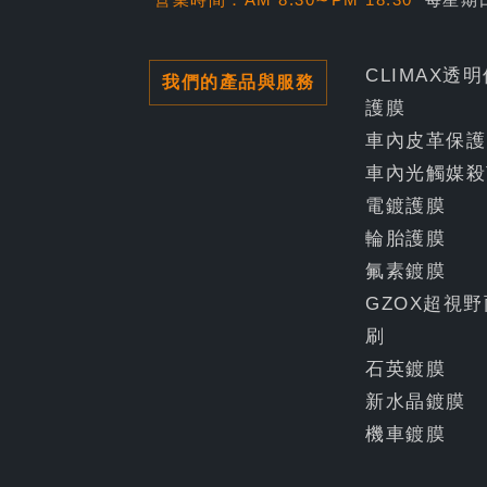
CLIMAX透
我們的產品與服務
護膜
車內皮革保護
車內光觸媒殺
電鍍護膜
輪胎護膜
氟素鍍膜
GZOX超視野
刷
石英鍍膜
新水晶鍍膜
機車鍍膜