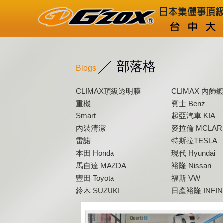
部落格
Blogs
CLIMAX頂級透明膜
CLIMAX 內飾
重機
賓士 Benz
Smart
起亞汽車 KIA
內裝清潔
麥拉倫 MCLAR
雷諾
特斯拉TESLA
本田 Honda
現代 Hyundai
馬自達 MAZDA
裕隆 Nissan
豐田 Toyota
福斯 VW
鈴木 SUZUKI
日產裕隆 INFINI