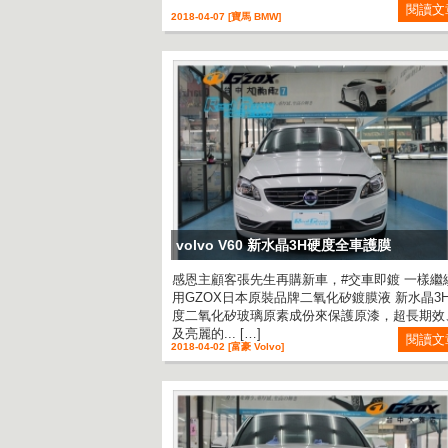
閱讀文
2018-04-07 [寶馬 BMW]
volvo V60 新水晶3H硬度全車護膜
感恩主顧客張先生再購新車，#交車即鍍 一樣繼
用GZOX日本原裝品牌二氧化矽鍍膜液 新水晶3
度二氧化矽玻璃原素成份來保護原漆，超長期效
及亮麗的... […]
閱讀文
2018-04-02 [富豪 Volvo]