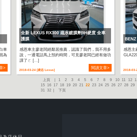
全新 LEXUS RX300 疏水鍍膜劑9H硬度 全車
護膜
BEN
白車
感恩車主廖老闆經鄰居推薦，認識了我們，我不用多
感恩主
因為
說，一通電話馬上預約時間，可見廖老闆已經有做功
GLA2
課了ㄛ […]
章>
閱讀文章>
2018-03-24 [凌志 Lexus]
2018-03-
上頁
|
1
2
3
4
5
6
7
8
9
10
11
12
1
15
16
17
18
19
20
21
22
23
24
25
26
27
28
29
31
32
|
下頁
日為店休日