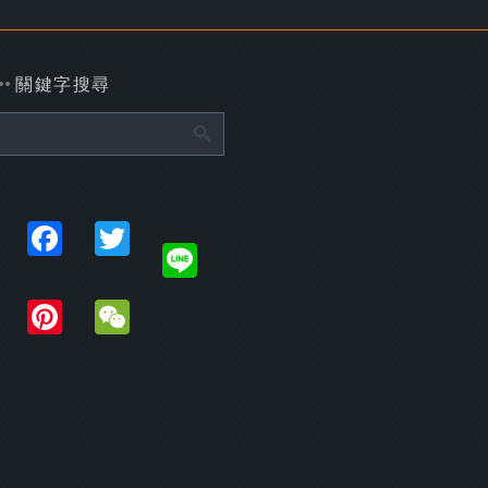
關鍵字搜尋
Share
Facebook
Twitter
Line
Plurk
Pinterest
WeChat