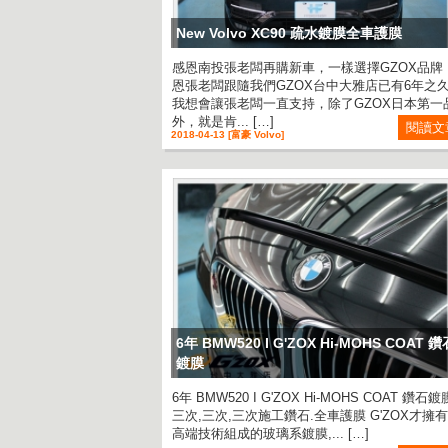
New Volvo XC90 疏水鍍膜全車護膜
感恩南投張老闆再購新車，一樣選擇GZOX品牌
恩張老闆跟隨我們GZOX台中大雅店已有6年之
我想會讓張老闆一直支持，除了GZOX日本第一
外，就是肯... […]
閱讀文
2018-04-13 [富豪 Volvo]
6年 BMW520 I G'ZOX Hi-MOHS COAT 鑽
鍍膜
6年 BMW520 I G'ZOX Hi-MOHS COAT 鑽石鍍
三次,三次,三次施工鑽石.全車護膜 G'ZOX才擁
高端技術組成的玻璃系鍍膜,... […]