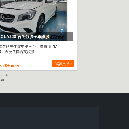
Z GLA220 石英鍍膜全車護膜
顧客蔣先生家中第三台，購買BENZ
20，再次選擇石英鍍膜 […]
閱讀文章>
22 [賓士 Benz]
3
14
30