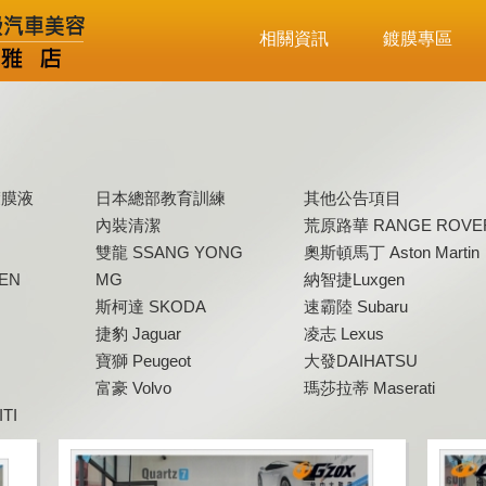
相關資訊
鍍膜專區
鍍膜液
日本總部教育訓練
其他公告項目
內裝清潔
荒原路華 RANGE ROVE
雙龍 SSANG YONG
奧斯頓馬丁 Aston Martin
EN
MG
納智捷Luxgen
斯柯達 SKODA
速霸陸 Subaru
捷豹 Jaguar
凌志 Lexus
寶獅 Peugeot
大發DAIHATSU
富豪 Volvo
瑪莎拉蒂 Maserati
TI