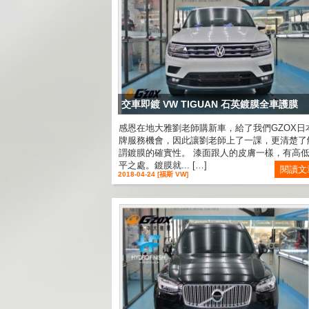
交車即鍍 VW TIGUAN 石英鍍膜全車護膜
感恩在地大雅劉老師購新車，給了我們GZOX日
牌服務機會，因此讓劉老師上了一課，更清楚了
謂鍍膜的確實性。 漆面跟人的皮膚一樣，有高
平之處。鍍膜就... […]
閱讀文
2018-04-24 [福斯 VW]