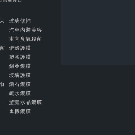
明保
玻璃修補
汽車內裝美容
車內臭氧殺菌
菌
燈殼護膜
塑膠護膜
鋁圈鍍膜
玻璃護膜
雨
鑽石鍍膜
疏水鍍膜
驚豔水晶鍍膜
重機鍍膜