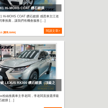
X1 Hi-MOHS COAT 鑽石鍍膜
X1 Hi-MOHS COAT 鑽石鍍膜 感恩車主江老
同事推薦，讓我們有機會服務 […]
閱讀文章>
-10 [寶馬 BMW]
鍍 LEXUS RX300 鑽石鍍膜（頂級之
zox粉絲推薦車主李老闆，李老闆直接選擇最
鍍膜 […]