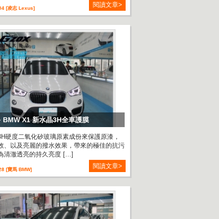
閱讀文章>
04 [凌志 Lexus]
 BMW X1 新水晶3H全車護膜
3H硬度二氧化矽玻璃原素成份來保護原漆，
效、以及亮麗的撥水效果，帶來的極佳的抗污
為清澈透亮的持久亮度 […]
閱讀文章>
-28 [寶馬 BMW]