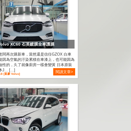
Volvo XC60 石英鍍膜全車護膜
老闆再次購新車，當然還是信任GZOX 白車
能因為空氣的汙染累積在車漆上，也可能因為
油性的，久了就像廚房一樣會變黃 日本原裝
... […]
閱讀文章>
18 [富豪 Volvo]