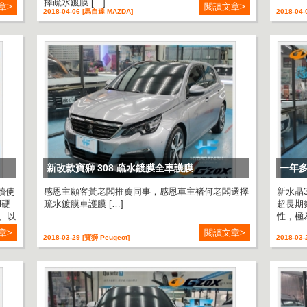
擇疏水鍍膜 […]
章>
閱讀文章>
2018-04-06 [馬自達 MAZDA]
2018-04-
新改款寶獅 308 ️疏水鍍膜全車護膜
一年多
續使
感恩主顧客黃老闆推薦同事，感恩車主褚何老闆選擇
新水晶
H硬
疏水鍍膜車護膜 […]
超長期
、以
性，極
章>
閱讀文章>
2018-03-29 [寶獅 Peugeot]
2018-03