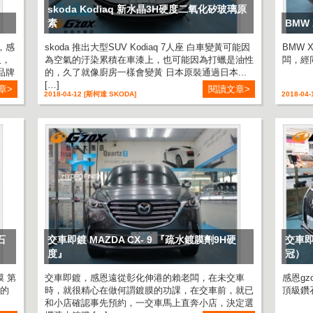
skoda Kodiaq 新水晶3H硬度二氧化矽玻璃原
素
BMW 
，感
skoda 推出大型SUV Kodiaq 7人座 白車變黃可能因
BMW 
久，
為空氣的汙染累積在車漆上，也可能因為打蠟是油性
闆，經
品牌
的，久了就像廚房一樣會變黃 日本原裝通過日本...
[…]
章>
閱讀文章>
2018-04-12 [斯柯達 SKODA]
2018-04
石
交車即鍍 MAZDA CX- 9 『疏水鍍膜劑9H硬
交車即
度』
冠）
膜 第
交車即鍍，感恩遠從彰化伸港的賴老闆，在未交車
感恩g
有的
時，就很精心在做何謂鍍膜的功課，在交車前，就已
頂級鑽石
和小店確認事先預約，一交車馬上直奔小店，決定選