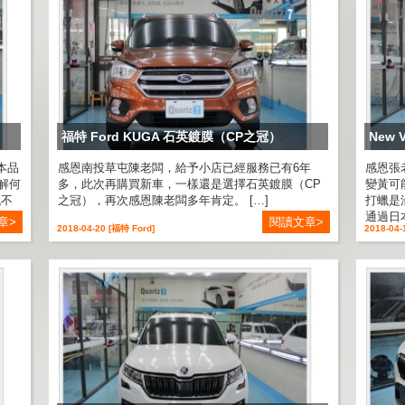
福特 Ford KUGA 石英鍍膜（CP之冠）
New 
本品
感恩南投草屯陳老闆，給予小店已經服務已有6年
感恩張
解何
多，此次再購買新車，一樣還是選擇石英鍍膜（CP
變黃可
低不
之冠），再次感恩陳老闆多年肯定。 […]
打蠟是
通過日本J
章>
閱讀文章>
2018-04-20 [福特 Ford]
2018-04-